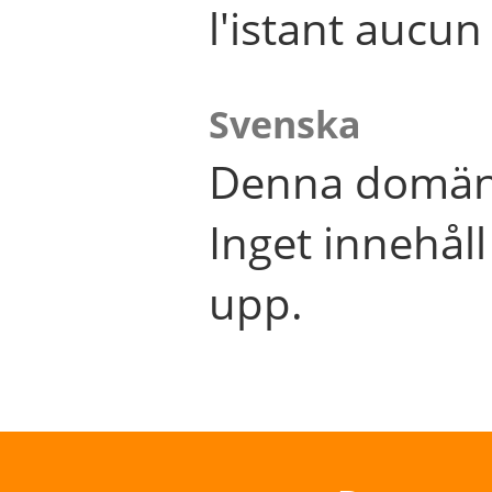
l'istant aucu
Svenska
Denna domän 
Inget innehål
upp.